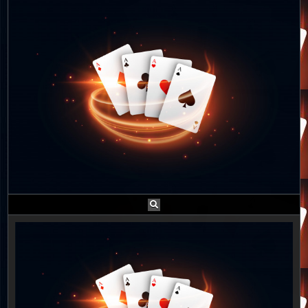
Skip
to
content