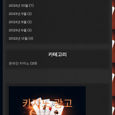
2024년 10월
(7)
2023년 9월
(1)
2023년 8월
(1)
2023년 6월
(1)
2022년 11월
(3)
카테고리
온라인 카지노
(20)