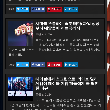
을
을
을
을
위
위
위
위
한
한
한
한
:
:
:
:
SHARE:
TWITTER
FACEBOOK
PINTEREST
LINKEDIN
완
완
완
완
현
현
현
현
벽
벽
벽
벽
금
금
금
금
한
한
한
한
또
또
또
또
워
워
워
워
는
는
는
는
밍
밍
밍
밍
크
크
크
크
업
업
업
업
시대를 관통하는 슬롯 테마: 과일 상징
레
레
레
레
인
인
인
인
딧?
딧?
딧?
딧?
이
이
이
이
부터 대중문화 히트곡까지
온
온
온
온
유
유
유
유
라
라
라
라
인
인
인
인
11월 2, 2024
카
카
카
카
지
지
지
지
슬롯머신은 수년에 걸쳐 크게 발전하여 단순한
노
노
노
노
플
플
플
플
기계 장치에서 복잡하고 몰입감 넘치는 엔터테
레
레
레
레
이
이
이
이
인먼트 경험으로 변모했습니다. 처음에는 과일 심볼과 간단한 게임
에
에
에
에
적
적
적
적
플레이를…
합
합
합
합
한
한
한
한
결
결
결
결
제
제
제
제
:
:
:
:
SHARE:
TWITTER
FACEBOOK
PINTEREST
LINKEDIN
방
방
방
방
시
시
시
시
법
법
법
법
대
대
대
대
선
선
선
선
를
를
를
를
택
택
택
택
관
관
관
관
하
하
하
하
통
통
통
통
기
기
기
기
테이블에서 스크린으로: 라이브 딜러
하
하
하
하
는
는
는
는
게임이 테이블 게임 팬들에게 꼭 필요
슬
슬
슬
슬
롯
롯
롯
롯
한 이유
테
테
테
테
마:
마:
마:
마:
과
과
과
과
11월 2, 2024
일
일
일
일
상
상
상
상
라이브 딜러 게임은 전통적인 테이블 게임과 온
징
징
징
징
부
부
부
부
라인 게임의 편리함 사이의 간극을 메워주는 활기찬 옵션입니다. 라
터
터
터
터
대
대
대
대
이브 딜러 게임은 집에서 편안하게 진정한…